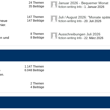
24
Themen
Januar 2026 - Bequemer Monat
35
Beiträge
fiction-writing Info
-
1. Januar 2026
147
Themen
Juli / August 2026: "Monate späte
 neue
147
Beiträge
fiction-writing Info
-
20. Juli 2026
hier.
8
Themen
Ausschreibungen Juli 2026
en und
8
Beiträge
fiction-writing Info
-
22. März 2026
1.147
Themen
e
6.048
Beiträge
en.
2
Themen
4
Beiträge