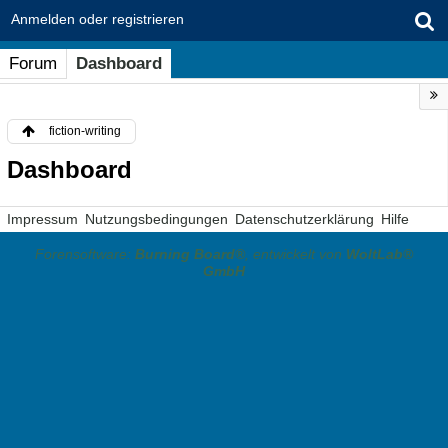
Anmelden oder registrieren
Forum
Dashboard
fiction-writing
Dashboard
Impressum
Nutzungsbedingungen
Datenschutzerklärung
Hilfe
Forensoftware:
Burning Board®
, entwickelt von
WoltLab®
GmbH