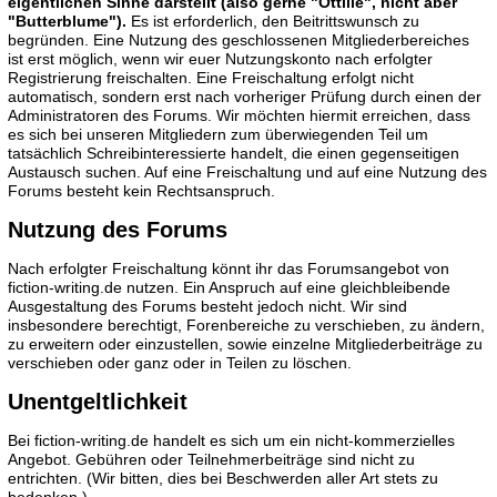
eigentlichen Sinne darstellt (also gerne "Ottilie", nicht aber
"Butterblume").
Es ist erforderlich, den Beitrittswunsch zu
begründen. Eine Nutzung des geschlossenen Mitgliederbereiches
ist erst möglich, wenn wir euer Nutzungskonto nach erfolgter
Registrierung freischalten. Eine Freischaltung erfolgt nicht
automatisch, sondern erst nach vorheriger Prüfung durch einen der
Administratoren des Forums. Wir möchten hiermit erreichen, dass
es sich bei unseren Mitgliedern zum überwiegenden Teil um
tatsächlich Schreibinteressierte handelt, die einen gegenseitigen
Austausch suchen. Auf eine Freischaltung und auf eine Nutzung des
Forums besteht kein Rechtsanspruch.
Nutzung des Forums
Nach erfolgter Freischaltung könnt ihr das Forumsangebot von
fiction-writing.de nutzen. Ein Anspruch auf eine gleichbleibende
Ausgestaltung des Forums besteht jedoch nicht. Wir sind
insbesondere berechtigt, Forenbereiche zu verschieben, zu ändern,
zu erweitern oder einzustellen, sowie einzelne Mitgliederbeiträge zu
verschieben oder ganz oder in Teilen zu löschen.
Unentgeltlichkeit
Bei fiction-writing.de handelt es sich um ein nicht-kommerzielles
Angebot. Gebühren oder Teilnehmerbeiträge sind nicht zu
entrichten. (Wir bitten, dies bei Beschwerden aller Art stets zu
bedenken.)