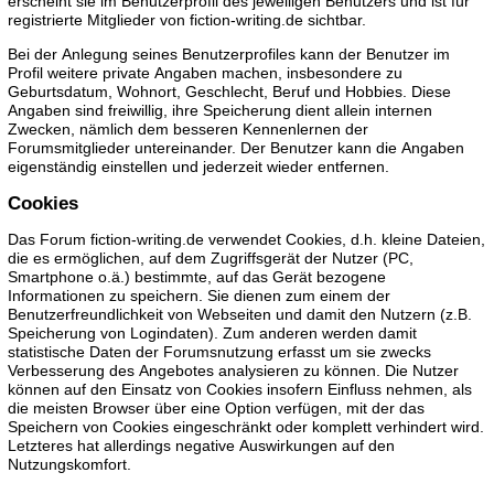
erscheint sie im Benutzerprofil des jeweiligen Benutzers und ist für
registrierte Mitglieder von fiction-writing.de sichtbar.
Bei der Anlegung seines Benutzerprofiles kann der Benutzer im
Profil weitere private Angaben machen, insbesondere zu
Geburtsdatum, Wohnort, Geschlecht, Beruf und Hobbies. Diese
Angaben sind freiwillig, ihre Speicherung dient allein internen
Zwecken, nämlich dem besseren Kennenlernen der
Forumsmitglieder untereinander. Der Benutzer kann die Angaben
eigenständig einstellen und jederzeit wieder entfernen.
Cookies
Das Forum fiction-writing.de verwendet Cookies, d.h. kleine Dateien,
die es ermöglichen, auf dem Zugriffsgerät der Nutzer (PC,
Smartphone o.ä.) bestimmte, auf das Gerät bezogene
Informationen zu speichern. Sie dienen zum einem der
Benutzerfreundlichkeit von Webseiten und damit den Nutzern (z.B.
Speicherung von Logindaten). Zum anderen werden damit
statistische Daten der Forumsnutzung erfasst um sie zwecks
Verbesserung des Angebotes analysieren zu können. Die Nutzer
können auf den Einsatz von Cookies insofern Einfluss nehmen, als
die meisten Browser über eine Option verfügen, mit der das
Speichern von Cookies eingeschränkt oder komplett verhindert wird.
Letzteres hat allerdings negative Auswirkungen auf den
Nutzungskomfort.