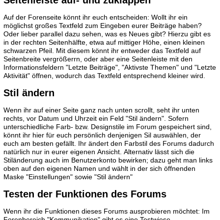
Auf der Forenseite könnt ihr euch entscheiden: Wollt ihr ein
möglichst großes Textfeld zum Eingeben eurer Beiträge haben?
Oder lieber parallel dazu sehen, was es Neues gibt? Hierzu gibt es
in der rechten Seitenhälfte, etwa auf mittiger Höhe, einen kleinen
schwarzen Pfeil. Mit diesem könnt ihr entweder das Textfeld auf
Seitenbreite vergrößerrn, oder aber eine Seitenleiste mit den
Informationsfeldern "Letzte Beiträge", "Aktivste Themen" und "Letzte
Aktivität" öffnen, wodurch das Textfeld entsprechend kleiner wird.
Stil ändern
Wenn ihr auf einer Seite ganz nach unten scrollt, seht ihr unten
rechts, vor Datum und Uhrzeit ein Feld "Stil ändern". Sofern
unterschiedliche Farb- bzw. Designstile im Forum gespeichert sind,
könnt ihr hier für euch persönlich denjenigen Sil auswählen, der
euch am besten gefällt. Ihr ändert den Farbstil des Forums dadurch
natürlich nur in eurer eigenen Ansicht. Alternativ lässt sich die
Stiländerung auch im Benutzerkonto bewirken; dazu geht man links
oben auf den eigenen Namen und wählt in der sich öffnenden
Maske "Einstellungen" sowie "Stil ändern"
Testen der Funktionen des Forums
Wenn ihr die Funktionen dieses Forums ausprobieren möchtet: Im
Forenbereich "Kommunikation" gibt es eine Testwiese.