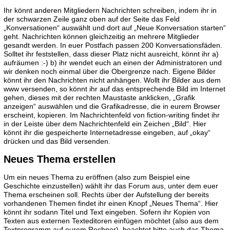
Ihr könnt anderen Mitgliedern Nachrichten schreiben, indem ihr in
der schwarzen Zeile ganz oben auf der Seite das Feld
„Konversationen“ auswählt und dort auf „Neue Konversation starten“
geht. Nachrichten können gleichzeitig an mehrere Mitglieder
gesandt werden. In euer Postfach passen 200 Konversationsfäden.
Solltet ihr feststellen, dass dieser Platz nicht ausreicht, könnt ihr a)
aufräumen :-) b) ihr wendet euch an einen der Administratoren und
wir denken noch einmal über die Obergrenze nach. Eigene Bilder
könnt ihr den Nachrichten nicht anhängen. Wollt ihr Bilder aus dem
www versenden, so könnt ihr auf das entsprechende Bild im Internet
gehen, dieses mit der rechten Maustaste anklicken, „Grafik
anzeigen“ auswählen und die Grafikadresse, die in eurem Browser
erscheint, kopieren. Im Nachrichtenfeld von fiction-writing findet ihr
in der Leiste über dem Nachrichtenfeld ein Zeichen „Bild“. Hier
könnt ihr die gespeicherte Internetadresse eingeben, auf „okay“
drücken und das Bild versenden.
Neues Thema erstellen
Um ein neues Thema zu eröffnen (also zum Beispiel eine
Geschichte einzustellen) wählt ihr das Forum aus, unter dem euer
Thema erscheinen soll. Rechts über der Aufstellung der bereits
vorhandenen Themen findet ihr einen Knopf „Neues Thema“. Hier
könnt ihr sodann Titel und Text eingeben. Sofern ihr Kopien von
Texten aus externen Texteditoren einfügen möchtet (also aus dem
Textprogramm auf eurem Rechner), beachtet bitte auch das Thema