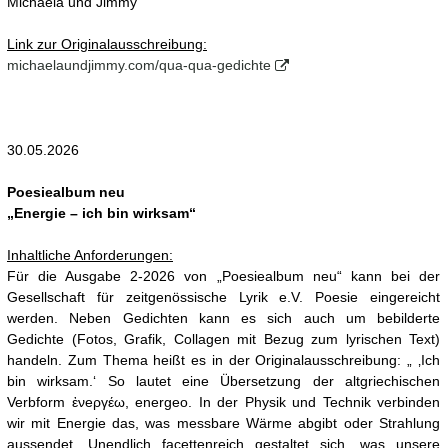
Michaela und Jimmy
Link zur Originalausschreibung:
michaelaundjimmy.com/qua-qua-gedichte
30.05.2026
Poesiealbum neu
„Energie – ich bin wirksam“
Inhaltliche Anforderungen:
Für die Ausgabe 2-2026 von „Poesiealbum neu“ kann bei der
Gesellschaft für zeitgenössische Lyrik e.V. Poesie eingereicht
werden. Neben Gedichten kann es sich auch um bebilderte
Gedichte (Fotos, Grafik, Collagen mit Bezug zum lyrischen Text)
handeln. Zum Thema heißt es in der Originalausschreibung: „ ‚Ich
bin wirksam.‘ So lautet eine Übersetzung der altgriechischen
Verbform ἐνeργέω, energeo. In der Physik und Technik verbinden
wir mit Energie das, was messbare Wärme abgibt oder Strahlung
aussendet. Unendlich facettenreich gestaltet sich, was unsere